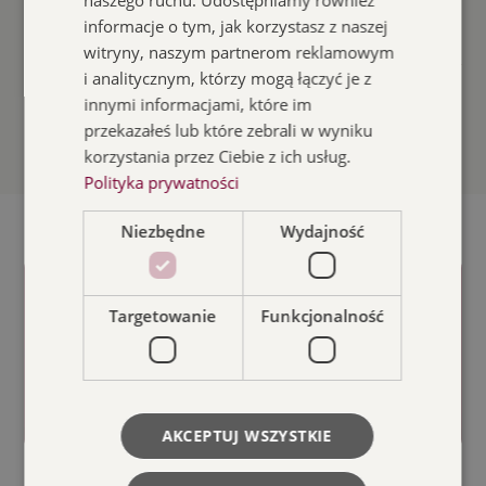
naszego ruchu. Udostępniamy również
informacje o tym, jak korzystasz z naszej
Czytaj więcej
witryny, naszym partnerom reklamowym
i analitycznym, którzy mogą łączyć je z
innymi informacjami, które im
Zobacz wszystkie aktualności
przekazałeś lub które zebrali w wyniku
korzystania przez Ciebie z ich usług.
Polityka prywatności
Niezbędne
Wydajność
Targetowanie
Funkcjonalność
ODKRYJ
AKCEPTUJ WSZYSTKIE