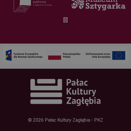
ale ponieważ
zwykle jest to
plik cookie
sesji, można
go traktować
jako
konieczny.
Polityce
prywatności Google
Dostawca /
Okres
Nazwa
Domena
przechowywania
wp-
Sesja
OnTheGoSystems
wpml_current_language
Ltd.
palac.art.pl
© 2026 Pałac Kultury Zagłębia - PKZ