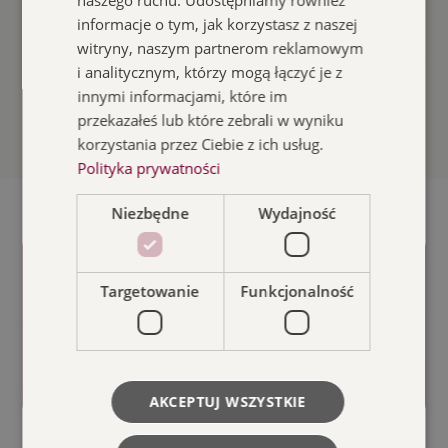
naszego ruchu. Udostępniamy również
informacje o tym, jak korzystasz z naszej
Czytaj więcej
witryny, naszym partnerom reklamowym
i analitycznym, którzy mogą łączyć je z
innymi informacjami, które im
Zobacz wszystkie aktualności
przekazałeś lub które zebrali w wyniku
korzystania przez Ciebie z ich usług.
Polityka prywatności
Niezbędne
Wydajność
Targetowanie
Funkcjonalność
ODKRYJ
AKCEPTUJ WSZYSTKIE