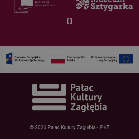
ale ponieważ
zwykle jest to
plik cookie
sesji, można
go traktować
jako
konieczny.
Polityce
prywatności Google
Dostawca /
Okres
Nazwa
Domena
przechowywania
wp-
Sesja
OnTheGoSystems
wpml_current_language
Ltd.
palac.art.pl
© 2026 Pałac Kultury Zagłębia - PKZ