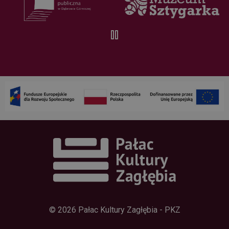
ale ponieważ
zwykle jest to
plik cookie
sesji, można
go traktować
jako
konieczny.
Polityce
prywatności Google
Dostawca /
Okres
Nazwa
Domena
przechowywania
wp-
Sesja
OnTheGoSystems
wpml_current_language
Ltd.
palac.art.pl
© 2026 Pałac Kultury Zagłębia - PKZ