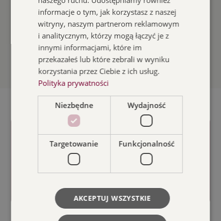
naszego ruchu. Udostępniamy również
informacje o tym, jak korzystasz z naszej
Czytaj więcej
witryny, naszym partnerom reklamowym
i analitycznym, którzy mogą łączyć je z
innymi informacjami, które im
Zobacz wszystkie aktualności
przekazałeś lub które zebrali w wyniku
korzystania przez Ciebie z ich usług.
Polityka prywatności
Niezbędne
Wydajność
Targetowanie
Funkcjonalność
ODKRYJ
AKCEPTUJ WSZYSTKIE